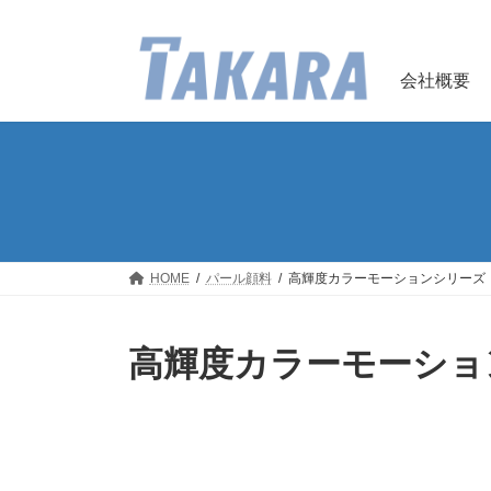
コ
ナ
ン
ビ
テ
ゲ
ン
ー
会社概要
ツ
シ
へ
ョ
ス
ン
キ
に
ッ
移
プ
動
HOME
パール顔料
高輝度カラーモーションシリーズ
高輝度カラーモーショ