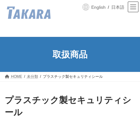
コ
ナ
English
日本語
ン
ビ
テ
ゲ
ン
ー
ツ
シ
へ
ョ
ス
ン
キ
に
ッ
移
取扱商品
プ
動
HOME
未分類
プラスチック製セキュリティシール
プラスチック製セキュリティシ
ール