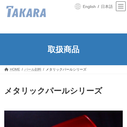
コ
ナ
English
日本語
ン
ビ
テ
ゲ
ン
ー
ツ
シ
へ
ョ
ス
ン
キ
に
ッ
移
取扱商品
プ
動
HOME
パール顔料
メタリックパールシリーズ
メタリックパールシリーズ