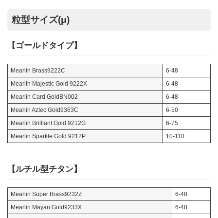
粒型サイズ(μ)
【ゴールドタイプ】
Mearlin Brass9222C
6-48
Mearlin Majestic Gold 9222X
6-48
Mearlin Card GoldBN002
6-48
Mearlin Aztec Gold9363C
6-50
Mearlin Brilliant Gold 9212G
6-75
Mearlin Sparkle Gold 9212P
10-110
【ルチル型チタン】
Mearlin Super Brass9232Z
6-48
Mearlin Mayan Gold9233X
6-48